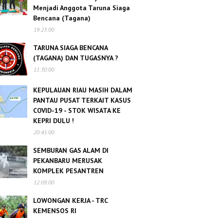
Menjadi Anggota Taruna Siaga
Bencana (Tagana)
19:23:00
TARUNA SIAGA BENCANA
(TAGANA) DAN TUGASNYA ?
11:30:00
KEPULAUAN RIAU MASIH DALAM
PANTAU PUSAT TERKAIT KASUS
COVID-19 - STOK WISATA KE
KEPRI DULU !
20:45:00
SEMBURAN GAS ALAM DI
PEKANBARU MERUSAK
KOMPLEK PESANTREN
12:09:00
LOWONGAN KERJA - TRC
KEMENSOS RI