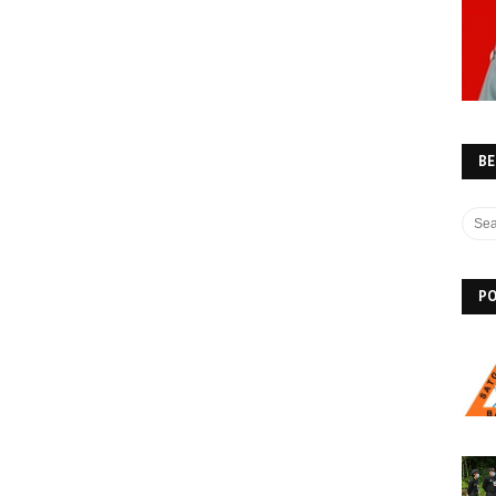
BE
PO