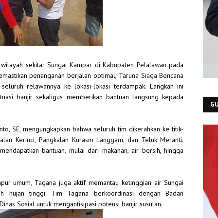
wilayah sekitar
Sungai Kampar
di
Kabupaten Pelalawan
pada
emastikan penanganan berjalan optimal,
Taruna Siaga Bencana
eluruh relawannya ke lokasi-lokasi terdampak. Langkah ini
tuasi banjir sekaligus memberikan bantuan langsung kepada
GU
nto, SE
, mengungkapkan bahwa seluruh tim dikerahkan ke titik-
alan Kerinci
,
Pangkalan Kurasm
Langgam
, dan
Teluk Meranti
.
ndapatkan bantuan, mulai dari makanan, air bersih, hingga
pur umum, Tagana juga aktif memantau ketinggian air Sungai
ah hujan tinggi. Tim Tagana berkoordinasi dengan Badan
Dinas Sosial
untuk mengantisipasi potensi banjir susulan.