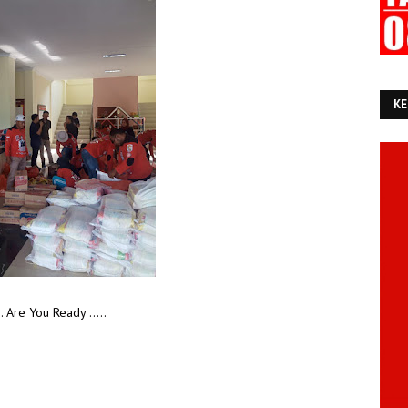
KE
... Are You Ready .....