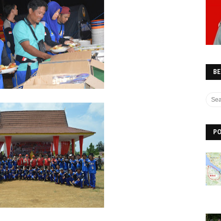
BE
PO