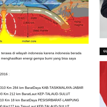
GU
terawa di wilayah indonesia karena indonesia berada
ni menghasilkan energi gempa bumi yang bisa saya
 2016 :
5.310 Km 284 km BaratDaya KAB-TASIKMALAYA-JABAR
093 Km 212 km BaratLaut KEP-TALAUD-SULUT
5.510 Km 18 km BaratDaya PESISIRBARAT-LAMPUNG
0100 Km127 km TimurLaut KEP-TALAUD-SULUT