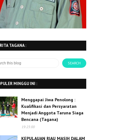
RITA TAGANA :
PULER MINGGU INI :
Menggapai Jiwa Penolong :
Kualifikasi dan Persyaratan
Menjadi Anggota Taruna Siaga
Bencana (Tagana)
19:23:00
KEPULAUAN RIAU MASIH DALAM