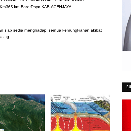
0 Km365 km BaratDaya KAB-ACEHJAYA
an siap sedia menghadapi semua kemungkianan akibat
asing
BU