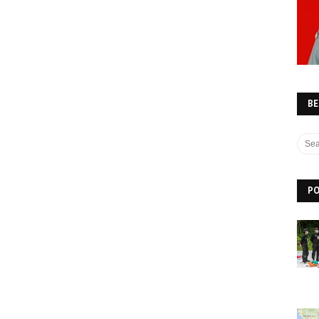
BE
PO